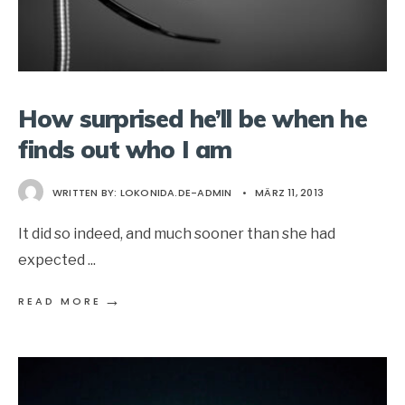
How surprised he’ll be when he
finds out who I am
WRITTEN BY:
LOKONIDA.DE-ADMIN
•
MÄRZ 11, 2013
It did so indeed, and much sooner than she had
expected
...
→
READ MORE