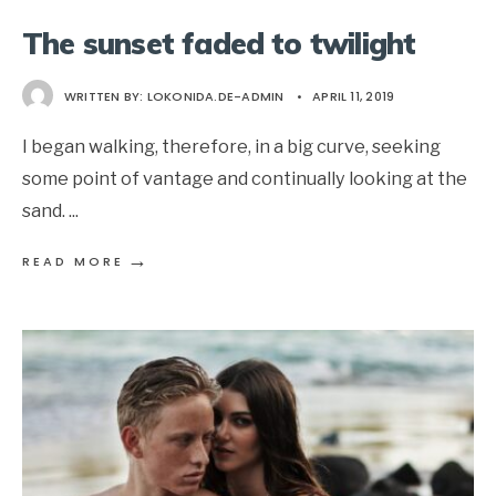
The sunset faded to twilight
WRITTEN BY:
LOKONIDA.DE-ADMIN
•
APRIL 11, 2019
I began walking, therefore, in a big curve, seeking
some point of vantage and continually looking at the
sand.
...
→
READ MORE