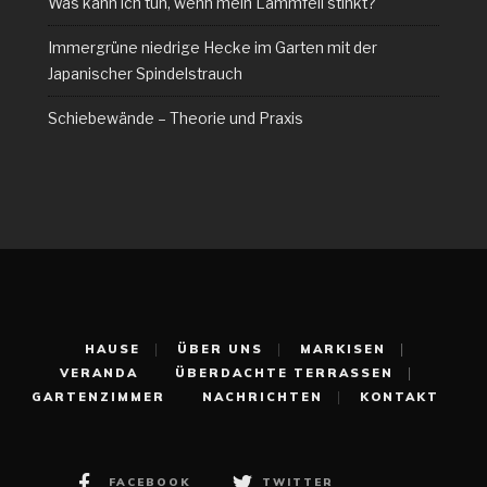
Was kann ich tun, wenn mein Lammfell stinkt?
Immergrüne niedrige Hecke im Garten mit der
Japanischer Spindelstrauch
Schiebewände – Theorie und Praxis
HAUSE
ÜBER UNS
MARKISEN
VERANDA
ÜBERDACHTE TERRASSEN
GARTENZIMMER
NACHRICHTEN
KONTAKT
FACEBOOK
TWITTER