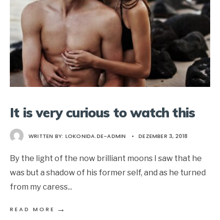
It is very curious to watch this
WRITTEN BY:
LOKONIDA.DE-ADMIN
•
DEZEMBER 3, 2018
By the light of the now brilliant moons I saw that he
was but a shadow of his former self, and as he turned
from my caress
...
→
READ MORE