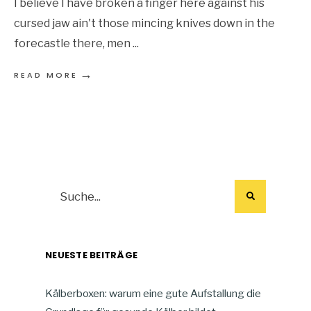
I believe I have broken a finger here against his
cursed jaw ain't those mincing knives down in the
forecastle there, men
...
→
READ MORE
NEUESTE BEITRÄGE
Kälberboxen: warum eine gute Aufstallung die