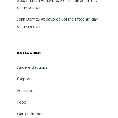
Sebastian
zu
At daybreak of the fifteenth day
of my search
John Berg
zu
At daybreak of the fifteenth day
of my search
KATEGORIEN
Andere Bautipps
Carport
Featured
Food
Gartenzimmer