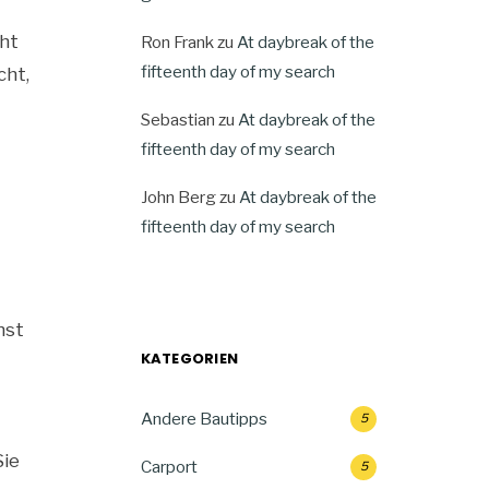
cht
Ron Frank
zu
At daybreak of the
fifteenth day of my search
cht,
Sebastian
zu
At daybreak of the
fifteenth day of my search
John Berg
zu
At daybreak of the
fifteenth day of my search
hst
KATEGORIEN
Andere Bautipps
5
Sie
Carport
5