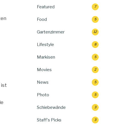
Featured
7
ten
Food
5
Gartenzimmer
12
Lifestyle
8
Markisen
5
Movies
2
News
5
ist
Photo
5
de
Schiebewände
3
Staff's Picks
3