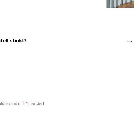
→
ell stinkt?
elder sind mit
*
markiert