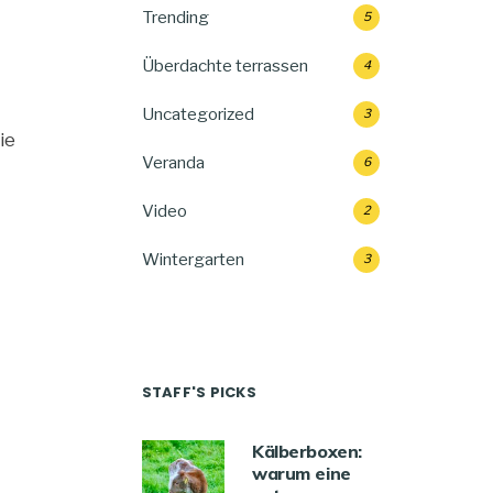
Trending
5
Überdachte terrassen
4
Uncategorized
3
ie
Veranda
6
Video
2
Wintergarten
3
STAFF'S PICKS
Kälberboxen:
warum eine