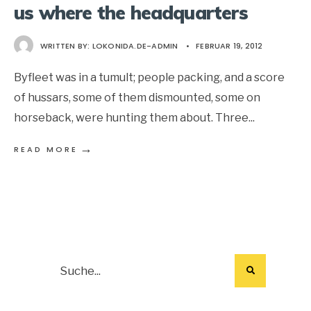
us where the headquarters
WRITTEN BY:
LOKONIDA.DE-ADMIN
•
FEBRUAR 19, 2012
Byfleet was in a tumult; people packing, and a score
of hussars, some of them dismounted, some on
horseback, were hunting them about. Three
...
→
READ MORE