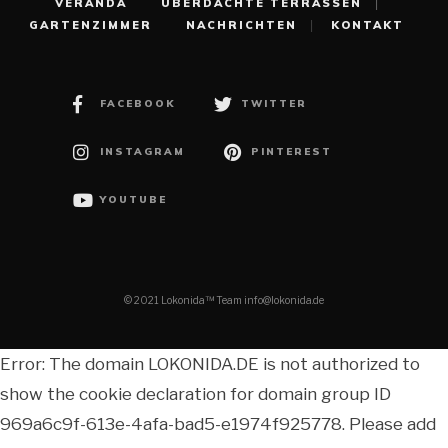
VERANDA
ÜBERDACHTE TERRASSEN
GARTENZIMMER
NACHRICHTEN
KONTAKT
FACEBOOK
TWITTER
INSTAGRAM
PINTEREST
YOUTUBE
© 2021 Lokonida™ Team info@lokonida.de
Error: The domain LOKONIDA.DE is not authorized to
show the cookie declaration for domain group ID
969a6c9f-613e-4afa-bad5-e1974f925778. Please add